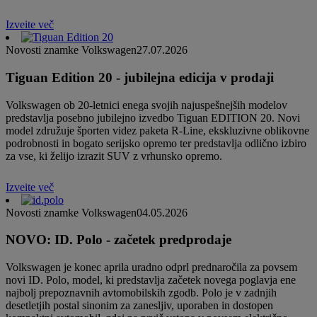
Izveite več
Novosti znamke Volkswagen
27.07.2026
Tiguan Edition 20 - jubilejna edicija v prodaji
Volkswagen ob 20-letnici enega svojih najuspešnejših modelov
predstavlja posebno jubilejno izvedbo Tiguan EDITION 20. Novi
model združuje športen videz paketa R-Line, ekskluzivne oblikovne
podrobnosti in bogato serijsko opremo ter predstavlja odlično izbiro
za vse, ki želijo izrazit SUV z vrhunsko opremo.
Izveite več
Novosti znamke Volkswagen
04.05.2026
NOVO: ID. Polo - začetek predprodaje
Volkswagen je konec aprila uradno odprl prednaročila za povsem
novi ID. Polo, model, ki predstavlja začetek novega poglavja ene
najbolj prepoznavnih avtomobilskih zgodb. Polo je v zadnjih
desetletjih postal sinonim za zanesljiv, uporaben in dostopen