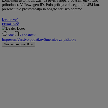
kompaktni avtomobil, zdaj pa prvič vstopa v povsem električno
prihodnost. Volkswagen ID. Polo prihaja z dosegom do 454 km,
presenetljivo prostornostjo in bogato serijsko opremo.
Izveite več
Prikaži več
Stik
Zaposlitev
Impresum
Varstvo podatkov
Smernice za piškotke
Nastavitve piškotkov