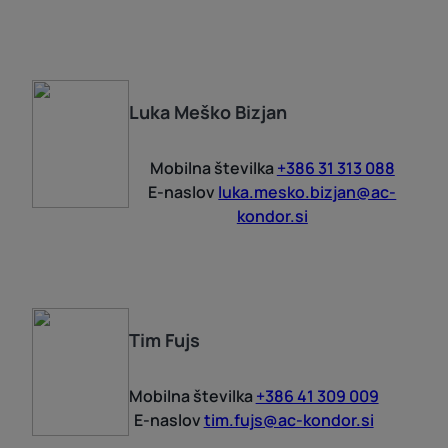
Luka
Meško Bizjan
Mobilna številka
+386 31 313 088
E-naslov
luka.mesko.bizjan@ac-
kondor.si
Tim
Fujs
Mobilna številka
+386 41 309 009
E-naslov
tim.fujs@ac-kondor.si