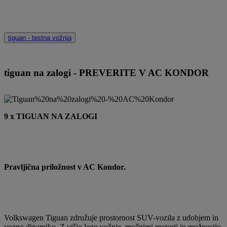
tiguan - testna vožnja
tiguan na zalogi - PREVERITE V AC KONDOR
9 x TIGUAN NA ZALOGI
Pravljična priložnost v AC Kondor.
Volkswagen Tiguan združuje prostornost SUV-vozila z udobjem in
vozno dinamiko. Z višjo lego vožnje, močnimi motorji in možnostjo