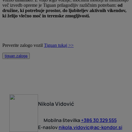
več izvedb opreme je Tiguan prilagodljiv različnim potrebam:
od
družine, ki potrebuje prostor, do ljubiteljev aktivnih vikendov,
ki želijo vlečno moč in terenske zmogljivosti.
Preverite zalogo vozil
Tiguan tukaj >>
tiguan zaloga
Nikola
Vidović
Mobilna številka
+386 30 329 555
E-naslov
nikola.vidovic@ac-kondor.si