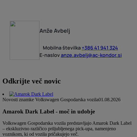
Anže
Avbelj
Mobilna številka
+386 41 941 324
E-naslov
anze.avbelj@ac-kondor.si
Odkrijte več novic
Novosti znamke Volkswagen Gospodarska vozila
01.08.2026
Amarok Dark Label - moč in udobje
Volkswagen Gospodarska vozila predstavljajo Amarok Dark Label
– ekskluzivno različico priljubljenega pick-upa, namenjeno
voznikom, ki od vozila pričakujejo več.