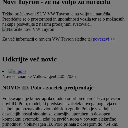
Novi Tayron - že na voljo za naročila
Težko pričakovani SUV VW Tayron je na voljo na naročila.
Prepričajte se o prostornosti in uporabnosti vozila ter se o možnostih
nakupa posvetujte z našimi prodajnimi svetovalci.
Za več informacij o novem VW Tayron sledite tej
povezavi >>
Odkrijte več novic
Novosti znamke Volkswagen
04.05.2026
NOVO: ID. Polo - začetek predprodaje
Volkswagen je konec aprila uradno odprl prednaročila za povsem
novi ID. Polo, model, ki predstavlja začetek novega poglavja ene
najbolj prepoznavnih avtomobilskih zgodb. Polo je v zadnjih
desetletjih postal sinonim za zanesljiv, uporaben in dostopen
kompaktni avtomobil, zdaj pa prvič vstopa v povsem električno
prihodnost. Volkswagen ID. Polo prihaja z dosegom do 454 km,