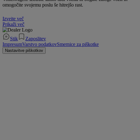
omogočite svojemu poslu še hitrejšo rast.
Izveite več
Prikaži več
Stik
Zaposlitev
Impresum
Varstvo podatkov
Smernice za piškotke
Nastavitve piškotkov