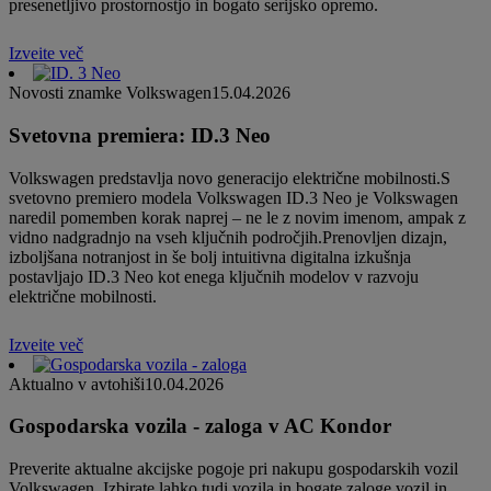
presenetljivo prostornostjo in bogato serijsko opremo.
Izveite več
Novosti znamke Volkswagen
15.04.2026
Svetovna premiera: ID.3 Neo
Volkswagen predstavlja novo generacijo električne mobilnosti.S
svetovno premiero modela Volkswagen ID.3 Neo je Volkswagen
naredil pomemben korak naprej – ne le z novim imenom, ampak z
vidno nadgradnjo na vseh ključnih področjih.Prenovljen dizajn,
izboljšana notranjost in še bolj intuitivna digitalna izkušnja
postavljajo ID.3 Neo kot enega ključnih modelov v razvoju
električne mobilnosti.
Izveite več
Aktualno v avtohiši
10.04.2026
Gospodarska vozila - zaloga v AC Kondor
Preverite aktualne akcijske pogoje pri nakupu gospodarskih vozil
Volkswagen. Izbirate lahko tudi vozila in bogate zaloge vozil in